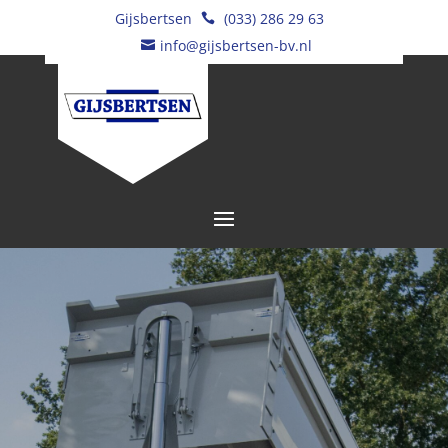
Gijsbertsen
(033) 286 29 63

info@gijsbertsen-bv.nl
