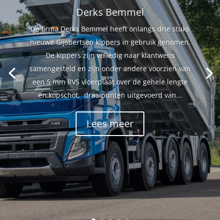
Derks Bemmel
De firma Derks Bemmel heeft onlangs drie stuks
nieuwe Gijsbertsen kippers in gebruik genomen.
De kippers zijn volledig naar klantwens
samengesteld en zijn onder andere voorzien van
een 5 mm RVS vloerplaat over de gehele lengte
en kopschot, draaipunten uitgevoerd van...
Lees meer