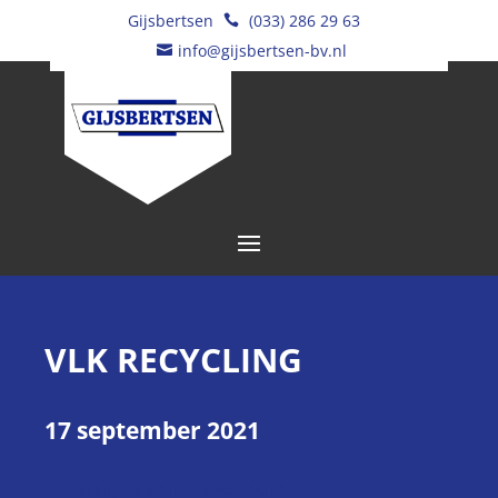
Gijsbertsen
(033) 286 29 63

info@gijsbertsen-bv.nl

VLK RECYCLING
17 september 2021
← Terug naar het overzicht